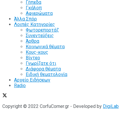
Γήπεδα
Γκάλοπ
Αφιερώματα
Άλλα Σπόρ
Λοιπές Κατηγορίες
Φωτορεπορτάζ
Συνεντεύξεις
Άρθρα
Κοινωνικά θέματα
Κους-κους
Βίντεο
Γνωρίζατε ότι
Διάφορα θέματα
Ειδική θεματολογία
Αρχείο Ειδήσεων
Radio
Copyright © 2022 CorfuCorner.gr - Developed by
DigiLab