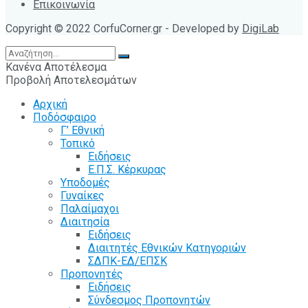
Επικοινωνία
Copyright © 2022 CorfuCorner.gr - Developed by
DigiLab
Κανένα Αποτέλεσμα
Προβολή Αποτελεσμάτων
Αρχική
Ποδόσφαιρο
Γ’ Εθνική
Τοπικό
Ειδήσεις
Ε.Π.Σ. Κέρκυρας
Υποδομές
Γυναίκες
Παλαίμαχοι
Διαιτησία
Ειδήσεις
Διαιτητές Εθνικών Κατηγοριών
ΣΔΠΚ-ΕΔ/ΕΠΣΚ
Προπονητές
Ειδήσεις
Σύνδεσμος Προπονητών