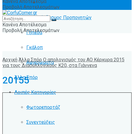
Κανένα Αποτέλεσμα
Ειδήσεις
Προβολή Αποτελεσμάτων
Σύνδεσμος Προπονητών
Κανένα Αποτέλεσμα
Προβολή Αποτελεσμάτων
Γήπεδα
Γκάλοπ
Αρχική
Άλλα Σπόρ
Ο απολογισμός του ΑΟ Κέρκυρα 2015
Αφιερώματα
για τους Διασυλλογικούς Κ20, στα Γιάννενα
Άλλα Σπόρ
20155
Λοιπές Κατηγορίες
Φωτορεπορτάζ
Συνεντεύξεις