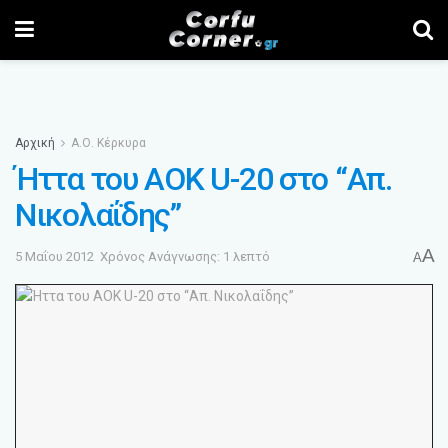
Αρχική
Α.Ο. Κέρκυρα
Ήττα του ΑΟΚ U-20 στο “Απ.
Νικολαΐδης”
A
5 Μαΐου 2012
Χρόνος Ανάγνωσης: 1 λεπτό
A