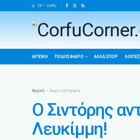
23
Corfu
°C
ΑΡΧΙΚΉ
ΠΟΔΌΣΦΑΙΡΟ
ΆΛΛΑ ΣΠΌΡ
ΛΟΙΠΈΣ
Αρχική
Χωρίς κατηγορία
Ο Σιντόρης αν
Λευκίμμη!