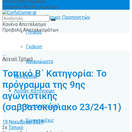
Κανένα Αποτέλεσμα
Ειδήσεις
Προβολή Αποτελεσμάτων
Σύνδεσμος Προπονητών
Κανένα Αποτέλεσμα
Προβολή Αποτελεσμάτων
Γήπεδα
Γκάλοπ
Αρχική
Τοπικό
Αφιερώματα
Τοπικό Β΄ Κατηγορία: Το
Άλλα Σπόρ
πρόγραμμα της 9ης
Λοιπές Κατηγορίες
αγωνιστικής
(σαββατοκύριακο 23/24-11)
Φωτορεπορτάζ
Συνεντεύξεις
19 Νοεμβρίου 2024
Σε
Τοπικό