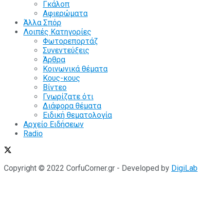
Γκάλοπ
Αφιερώματα
Άλλα Σπόρ
Λοιπές Κατηγορίες
Φωτορεπορτάζ
Συνεντεύξεις
Άρθρα
Κοινωνικά θέματα
Κους-κους
Βίντεο
Γνωρίζατε ότι
Διάφορα θέματα
Ειδική θεματολογία
Αρχείο Ειδήσεων
Radio
Copyright © 2022 CorfuCorner.gr - Developed by
DigiLab