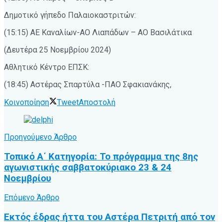
Δημοτικό γήπεδο Παλαιοκαστριτών:
(15:15) ΑΕ Καναλίων-ΑΟ Λιαπάδων – ΑΟ Βασιλάτικα
(Δευτέρα 25 Νοεμβρίου 2024)
Αθλητικό Κέντρο ΕΠΣΚ:
(18:45) Αστέρας Σπαρτύλα -ΠΑΟ Σφακιανάκης,
Κοινοποίηση
Tweet
Αποστολή
Προηγούμενο Άρθρο
Τοπικό Α΄ Κατηγορία: Το πρόγραμμα της 8ης
αγωνιστικής σαββατοκύριακο 23 & 24
Νοεμβρίου
Επόμενο Άρθρο
Εκτός έδρας ήττα του Αστέρα Πετριτή από τον