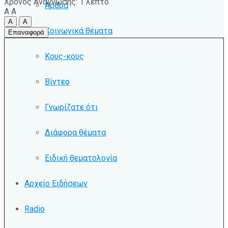
Χρόνος Ανάγνωσης: 1 λεπτό
Άρθρα
A
A
A
A
Κοινωνικά θέματα
Επαναφορά
Κους-κους
Βίντεο
Γνωρίζατε ότι
Διάφορα θέματα
Ειδική θεματολογία
Αρχείο Ειδήσεων
Radio