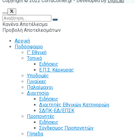
Copyright © 2022 CorfuCorner.gr - Developed by
DigiLab
Κανένα Αποτέλεσμα
Προβολή Αποτελεσμάτων
Αρχική
Ποδόσφαιρο
Γ’ Εθνική
Τοπικό
Ειδήσεις
Ε.Π.Σ. Κέρκυρας
Υποδομές
Γυναίκες
Παλαίμαχοι
Διαιτησία
Ειδήσεις
Διαιτητές Εθνικών Κατηγοριών
ΣΔΠΚ-ΕΔ/ΕΠΣΚ
Προπονητές
Ειδήσεις
Σύνδεσμος Προπονητών
Γήπεδα