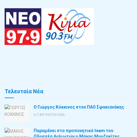
Τελευταία Νέα
Ο Γιώργος Κόκκινος στον ΠΑΟ Σφακιανάκης
7 ΑΥΓΟΎΣΤΟΥ 2026
Παραμένει στο προπονητικό team του
Οδυσσέα Αυλιωτών ο Μάκης Μουζακίτης