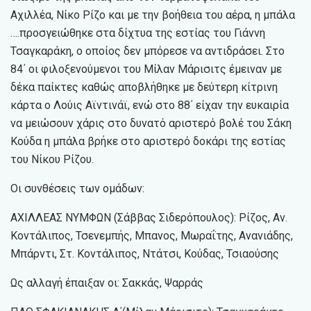
Αχιλλέα, Νίκο Ρίζο και με την βοήθεια του αέρα, η μπάλα
….προσγειώθηκε στα δίχτυα της εστίας του Γιάννη
Τσαγκαράκη, ο οποίος δεν μπόρεσε να αντιδράσει. Στο
84΄ οι φιλοξενούμενοι του Μίλαν Μάρισιτς έμειναν με
δέκα παίκτες καθώς αποβλήθηκε με δεύτερη κίτρινη
κάρτα ο Λούις Αϊντινάϊ, ενώ στο 88΄ είχαν την ευκαιρία
να μειώσουν χάρις στο δυνατό αριστερό βολέ του Σάκη
Κούδα η μπάλα βρήκε στο αριστερό δοκάρι της εστίας
του Νίκου Ρίζου.
Οι συνθέσεις των ομάδων:
ΑΧΙΛΛΕΑΣ ΝΥΜΦΩΝ (Σάββας Σιδερόπουλος): Ρίζος, Αν.
Κοντάλιπος, Τσενεμπής, Μπανος, Μωραΐτης, Ανανιάδης,
Μπάρντι, Στ. Κοντάλιπος, Ντάτσι, Κούδας, Τσιαούσης
Ως αλλαγή έπαιξαν οι: Σακκάς, Ψαρράς