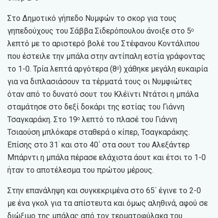
Στο Δημοτικό γήπεδο Νυμφών το σκορ για τους
γηπεδούχους του Σάββα Σιδερόπουλου άνοιξε στο 5
ο
λεπτό με το αριστερό βολέ του Στέφανου Κοντάλιπου
που έστειλε την μπάλα στην αντίπαλη εστία γράφοντας
το 1-0. Τρία λεπτά αργότερα (8
) χάθηκε μεγάλη ευκαιρία
ο
για να διπλασιάσουν τα τέρματά τους οι Νυμφιώτες
όταν από το δυνατό σουτ του Κλέϊντι Ντάτσι η μπάλα
σταμάτησε στο δεξί δοκάρι της εστίας του Γιάννη
Τσαγκαράκη. Στο 19
λεπτό το πλασέ του Γιάννη
ο
Τσιαούση μπλόκαρε σταθερά ο κίπερ, Τσαγκαράκης.
Επίσης στο 31
και στο 40΄ στα σουτ του Αλεξάντερ
΄
Μπάρντι η μπάλα πέρασε ελάχιστα άουτ και έτσι το 1-0
ήταν το αποτέλεσμα του πρώτου μέρους.
Στην επανάληψη και συγκεκριμένα στο 65΄ έγινε το 2-0
με ένα γκολ για τα απίστευτα και όμως αληθινά, αφού σε
διώξιμο της μπάλας από τον τερματοφύλακα του