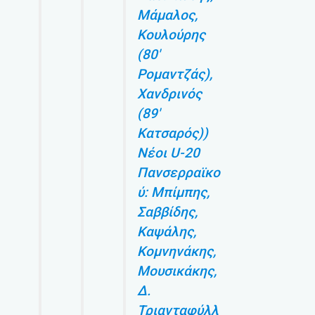
Μάμαλος,
Κουλούρης
(80′
Ρομαντζάς),
Χανδρινός
(89′
Κατσαρός))
Νέοι U-20
Πανσερραϊκο
ύ: Μπίμπης,
Σαββίδης,
Καψάλης,
Κομνηνάκης,
Μουσικάκης,
Δ.
Τριανταφύλλ