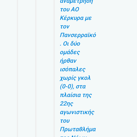
αναμέτρηση
του ΑΟ
Κέρκυρα με
τον
Πανσερραϊκό
. Οι δύο
ομάδες
ήρθαν
ισόπαλες
χωρίς γκολ
(0-0), στα
πλαίσια της
22ης
αγωνιστικής
του
Πρωταθλήμα