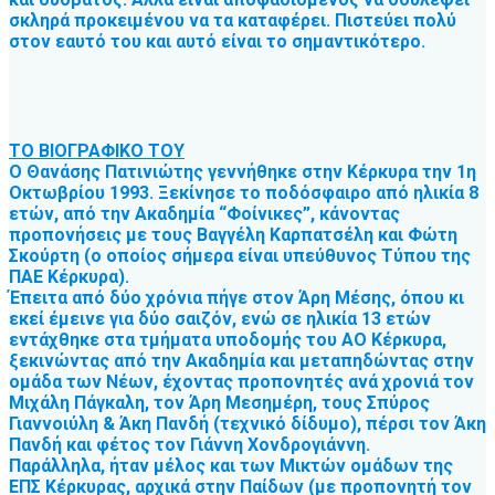
σκληρά προκειμένου να τα καταφέρει. Πιστεύει πολύ
στον εαυτό του και αυτό είναι το σημαντικότερο.
ΤΟ ΒΙΟΓΡΑΦΙΚΟ ΤΟΥ
Ο Θανάσης Πατινιώτης γεννήθηκε στην Κέρκυρα την 1η
Οκτωβρίου 1993. Ξεκίνησε το ποδόσφαιρο από ηλικία 8
ετών, από την Ακαδημία “Φοίνικες”, κάνοντας
προπονήσεις με τους Βαγγέλη Καρπατσέλη και Φώτη
Σκούρτη (ο οποίος σήμερα είναι υπεύθυνος Τύπου της
ΠΑΕ Κέρκυρα).
Έπειτα από δύο χρόνια πήγε στον Άρη Μέσης, όπου κι
εκεί έμεινε για δύο σαιζόν, ενώ σε ηλικία 13 ετών
εντάχθηκε στα τμήματα υποδομής του ΑΟ Κέρκυρα,
ξεκινώντας από την Ακαδημία και μεταπηδώντας στην
ομάδα των Νέων, έχοντας προπονητές ανά χρονιά τον
Μιχάλη Πάγκαλη, τον Άρη Μεσημέρη, τους Σπύρος
Γιαννοιύλη & Άκη Πανδή (τεχνικό δίδυμο), πέρσι τον Άκη
Πανδή και φέτος τον Γιάννη Χονδρογιάννη.
Παράλληλα, ήταν μέλος και των Μικτών ομάδων της
ΕΠΣ Κέρκυρας, αρχικά στην Παίδων (με προπονητή τον