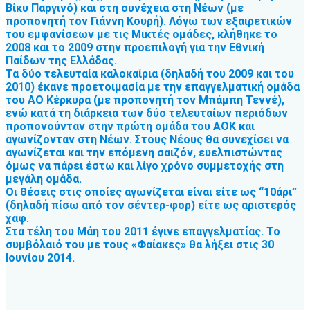
Βίκυ Παργινό) και στη συνέχεια στη Νέων (με
προπονητή τον Γιάννη Κουρή). Λόγω των εξαιρετικών
του εμφανίσεων με τις Μικτές ομάδες, κλήθηκε το
2008 και το 2009 στην προεπιλογή για την Εθνική
Παίδων της Ελλάδας.
Τα δύο τελευταία καλοκαίρια (δηλαδή του 2009 και του
2010) έκανε προετοιμασία με την επαγγελματική ομάδα
του ΑΟ Κέρκυρα (με προπονητή τον Μπάμπη Τεννέ),
ενώ κατά τη διάρκεια των δύο τελευταίων περιόδων
προπονούνταν στην πρώτη ομάδα του ΑΟΚ και
αγωνίζονταν στη Νέων. Στους Νέους θα συνεχίσει να
αγωνίζεται και την επόμενη σαιζόν, ευελπιστώντας
όμως να πάρει έστω και λίγο χρόνο συμμετοχής στη
μεγάλη ομάδα.
Οι θέσεις στις οποίες αγωνίζεται είναι είτε ως “10άρι”
(δηλαδή πίσω από τον σέντερ-φορ) είτε ως αριστερός
χαφ.
Στα τέλη του Μάη του 2011 έγινε επαγγελματίας. Το
συμβόλαιό του με τους «Φαίακες» θα λήξει στις 30
Ιουνίου 2014.