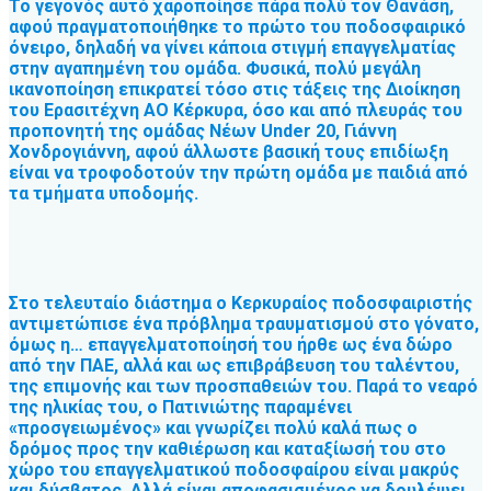
Το γεγονός αυτό χαροποίησε πάρα πολύ τον Θανάση,
αφού πραγματοποιήθηκε το πρώτο του ποδοσφαιρικό
όνειρο, δηλαδή να γίνει κάποια στιγμή επαγγελματίας
στην αγαπημένη του ομάδα. Φυσικά, πολύ μεγάλη
ικανοποίηση επικρατεί τόσο στις τάξεις της Διοίκηση
του Ερασιτέχνη ΑΟ Κέρκυρα, όσο και από πλευράς του
προπονητή της ομάδας Νέων Under 20, Γιάννη
Χονδρογιάννη, αφού άλλωστε βασική τους επιδίωξη
είναι να τροφοδοτούν την πρώτη ομάδα με παιδιά από
τα τμήματα υποδομής.
Στο τελευταίο διάστημα ο Κερκυραίος ποδοσφαιριστής
αντιμετώπισε ένα πρόβλημα τραυματισμού στο γόνατο,
όμως η… επαγγελματοποίησή του ήρθε ως ένα δώρο
από την ΠΑΕ, αλλά και ως επιβράβευση του ταλέντου,
της επιμονής και των προσπαθειών του. Παρά το νεαρό
της ηλικίας του, ο Πατινιώτης παραμένει
«προσγειωμένος» και γνωρίζει πολύ καλά πως ο
δρόμος προς την καθιέρωση και καταξίωσή του στο
χώρο του επαγγελματικού ποδοσφαίρου είναι μακρύς
και δύσβατος. Αλλά είναι αποφασισμένος να δουλέψει