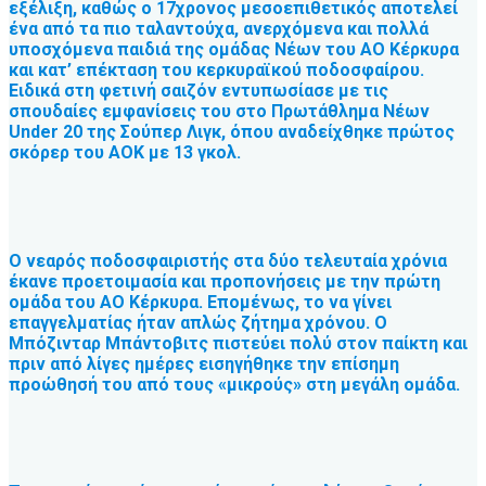
εξέλιξη, καθώς ο 17χρονος μεσοεπιθετικός αποτελεί
ένα από τα πιο ταλαντούχα, ανερχόμενα και πολλά
υποσχόμενα παιδιά της ομάδας Νέων του ΑΟ Κέρκυρα
και κατ’ επέκταση του κερκυραϊκού ποδοσφαίρου.
Ειδικά στη φετινή σαιζόν εντυπωσίασε με τις
σπουδαίες εμφανίσεις του στο Πρωτάθλημα Νέων
Under 20 της Σούπερ Λιγκ, όπου αναδείχθηκε πρώτος
σκόρερ του ΑΟΚ με 13 γκολ.
Ο νεαρός ποδοσφαιριστής στα δύο τελευταία χρόνια
έκανε προετοιμασία και προπονήσεις με την πρώτη
ομάδα του ΑΟ Κέρκυρα. Επομένως, το να γίνει
επαγγελματίας ήταν απλώς ζήτημα χρόνου. Ο
Μπόζινταρ Μπάντοβιτς πιστεύει πολύ στον παίκτη και
πριν από λίγες ημέρες εισηγήθηκε την επίσημη
προώθησή του από τους «μικρούς» στη μεγάλη ομάδα.