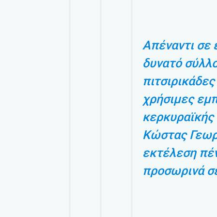
Απέναντι σε 
δυνατό σύλλογ
πιτσιρικάδες
χρήσιμες εμπ
κερκυραϊκής
Κώστας Γεωρ
εκτέλεση πέν
προσωρινά σε