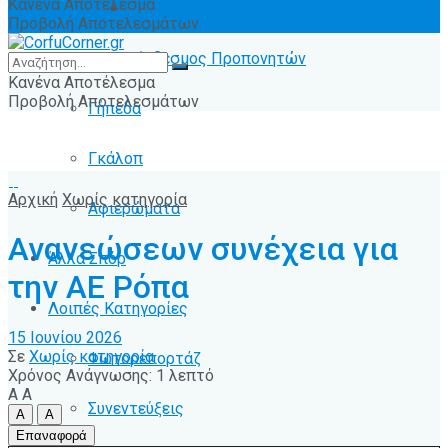
Κανένα Αποτέλεσμα
Ειδήσεις
Προβολή Αποτελεσμάτων
Σύνδεσμος Προπονητών
Κανένα Αποτέλεσμα
Προβολή Αποτελεσμάτων
Γήπεδα
Γκάλοπ
Αρχική
Χωρίς κατηγορία
Αφιερώματα
Ανανεώσεων συνέχεια για
Άλλα Σπόρ
την ΑΕ Ρόπα
Λοιπές Κατηγορίες
15 Ιουνίου 2026
Σε
Χωρίς κατηγορία
Φωτορεπορτάζ
Χρόνος Ανάγνωσης: 1 λεπτό
A
A
Συνεντεύξεις
A
A
Επαναφορά