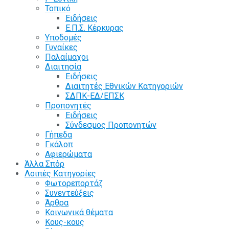
Τοπικό
Ειδήσεις
Ε.Π.Σ. Κέρκυρας
Υποδομές
Γυναίκες
Παλαίμαχοι
Διαιτησία
Ειδήσεις
Διαιτητές Εθνικών Κατηγοριών
ΣΔΠΚ-ΕΔ/ΕΠΣΚ
Προπονητές
Ειδήσεις
Σύνδεσμος Προπονητών
Γήπεδα
Γκάλοπ
Αφιερώματα
Άλλα Σπόρ
Λοιπές Κατηγορίες
Φωτορεπορτάζ
Συνεντεύξεις
Άρθρα
Κοινωνικά θέματα
Κους-κους