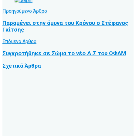
Προηγούμενο Άρθρο
Παραμένει στην άμυνα του Κρόνου ο Στέφανος
Γκίτσης
Επόμενο Άρθρο
Συγκροτήθηκε σε Σώμα το νέο Δ.Σ του ΟΦΑΜ
Σχετικά
Άρθρα