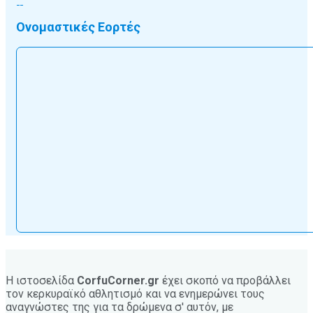
Ονομαστικές Εορτές
Η ιστοσελίδα
CorfuCorner.gr
έχει σκοπό να προβάλλει
τον κερκυραϊκό αθλητισμό και να ενημερώνει τους
αναγνώστες της για τα δρώμενα σ' αυτόν, με